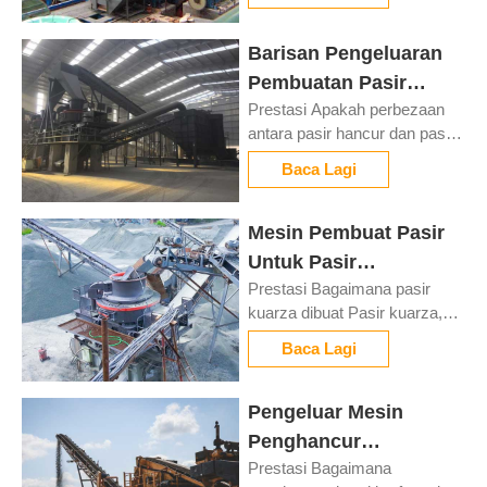
proses yang digunakan
secara meluas untuk
pengurangan saiz zarah
Barisan Pengeluaran
dan…
Pembuatan Pasir
Prestasi Apakah perbezaan
Tiruan,Mesin Pembuat
antara pasir hancur dan pasir
Pasir
buatan Pasir ialah komponen
Baca Lagi
penting dalam industri
pembinaan, digunakan untuk
segala-galanya d…
Mesin Pembuat Pasir
Untuk Pasir
Prestasi Bagaimana pasir
Kuarsa,Mesin
kuarza dibuat Pasir kuarza,
Pemprosesan Pasir
juga dikenali sebagai pasir
Kuarza
Baca Lagi
silika, adalah salah satu
mineral yang paling biasa
digunakan di duni…
Pengeluar Mesin
Penghancur
Prestasi Bagaimana
Kuari,Penghancur