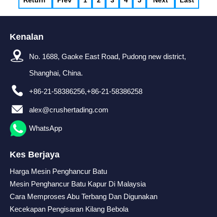
Kenalan
No. 1688, Gaoke East Road, Pudong new district,
Shanghai, China.
+86-21-58386256,+86-21-58386258
alex@crushertading.com
WhatsApp
Kes Berjaya
Harga Mesin Penghancur Batu
Mesin Penghancur Batu Kapur Di Malaysia
Cara Memproses Abu Terbang Dan Digunakan
Kecekapan Pengisaran Kilang Bebola