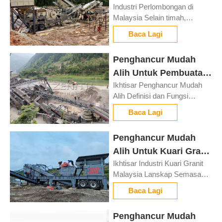
Industri Perlombongan di
Perlombongan
Malaysia Selain timah,
Malaysia,Loji
sumber mineral Malaysia
Penghancur Mudah
Baca Lagi
termasuk bauksit, emas, batu
Alih
kapur, bijih besi dan arang
Penghancur Mudah
batu. Perlombongan em…
Alih Untuk Pembuatan
Ikhtisar Penghancur Mudah
Pasir Di
Alih Definisi dan Fungsi
Malaysia,Mudah Alih
Utama Penghancur mudah
SEMUA Penghancur
Baca Lagi
alih ialah peralatan tugas berat
yang direka untuk
Penghancur Mudah
menghancurkan batu dan
Alih Untuk Kuari Granit
mi…
Ikhtisar Industri Kuari Granit
Besar Di Malaysia,Loji
Malaysia Lanskap Semasa
Penghancur Mudah
Kawasan pengkuarian utama
Alih Granit
Baca Lagi
tertumpu di negeri-negeri
seperti Johor, Perak, Sabah,
Penghancur Mudah
dan Sarawak, d…