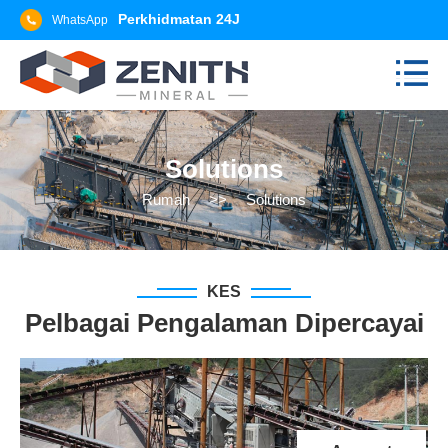
Perkhidmatan 24J
WhatsApp
Solutions
Rumah
>>
Solutions
KES
Pelbagai Pengalaman Dipercayai