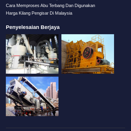
Cara Memproses Abu Terbang Dan Digunakan
Harga Kilang Pengisar Di Malaysia
Penyelesaian Berjaya