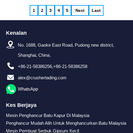
konkrit, bata, log…
1
2
3
4
5
Next
Last
Kenalan
No. 1688, Gaoke East Road, Pudong new district,
Shanghai, China.
+86-21-58386256,+86-21-58386258
alex@crushertading.com
WhatsApp
Kes Berjaya
Mesin Penghancur Batu Kapur Di Malaysia
Penghancur Mudah Alih Untuk Menghancurkan Batu Malaysia
Mesin Pembuat Serbuk Gipsum Kecil