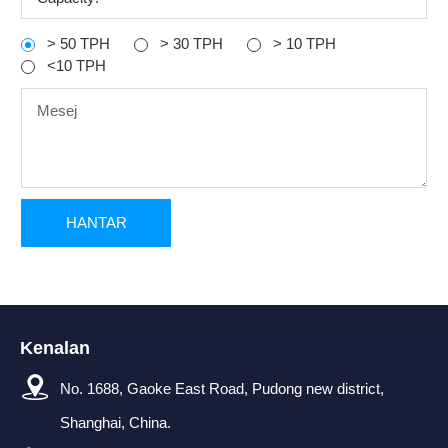
> 50 TPH
> 30 TPH
> 10 TPH
<10 TPH
Kenalan
No. 1688, Gaoke East Road, Pudong new district,
Shanghai, China.