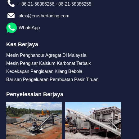
+86-21-58386256,+86-21-58386258
alex@crushertading.com
WhatsApp
Kes Berjaya
Mesin Penghancur Agregat Di Malaysia
Mesin Pengisar Kalsium Karbonat Terbaik
Kecekapan Pengisaran Kilang Bebola
Barisan Pengeluaran Pembuatan Pasir Tiruan
Penyelesaian Berjaya