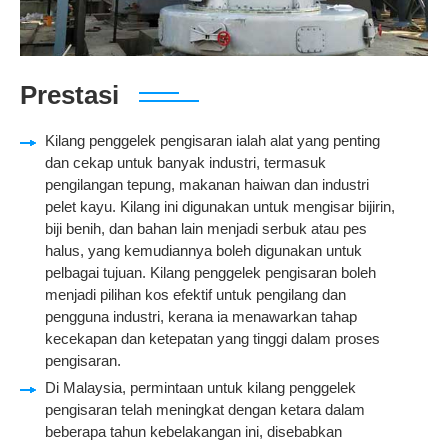
Prestasi
Kilang penggelek pengisaran ialah alat yang penting
dan cekap untuk banyak industri, termasuk
pengilangan tepung, makanan haiwan dan industri
pelet kayu. Kilang ini digunakan untuk mengisar bijirin,
biji benih, dan bahan lain menjadi serbuk atau pes
halus, yang kemudiannya boleh digunakan untuk
pelbagai tujuan. Kilang penggelek pengisaran boleh
menjadi pilihan kos efektif untuk pengilang dan
pengguna industri, kerana ia menawarkan tahap
kecekapan dan ketepatan yang tinggi dalam proses
pengisaran.
Di Malaysia, permintaan untuk kilang penggelek
pengisaran telah meningkat dengan ketara dalam
beberapa tahun kebelakangan ini, disebabkan