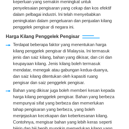
keperluan yang semakin meningkat untuk
penyelesaian pengisaran yang cekap dan kos efektif
dalam pelbagai industri. Ini telah menyebabkan
peningkatan dalam pengeluaran dan penjualan kilang
penggelek pengisar di negara ini.
Harga Kilang Penggelek Pengisar
Terdapat beberapa faktor yang menentukan harga
kilang penggelek pengisar di Malaysia. Ini termasuk
jenis dan saiz kilang, bahan yang dikisar, dan ciri dan
keupayaan kilang. Jenis kilang boleh termasuk
mendatar, menegak atau gabungan kedua-duanya,
dan saiz kilang ditentukan oleh kapasiti ruang
pengisar dan saiz penggelek pengisar.
Bahan yang dikisar juga boleh memberi kesan kepada
harga kilang penggelek pengisar. Bahan yang berbeza
mempunyai sifat yang berbeza dan memerlukan
tahap pengisaran yang berbeza, yang boleh
menjejaskan kecekapan dan keberkesanan kilang.
Contohnya, mengisar bahan yang lebih keras seperti
bijirin dan biji benih mungkin memerlukan kilang yang