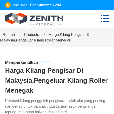
Perkhidmatan 24J
WhatsApp
Rumah
>
Products
>
Harga Kilang Pengisar Di
Malaysia,Pengeluar Kilang Roller Menegak
Memperkenalkan
Harga Kilang Pengisar Di
Malaysia,Pengeluar Kilang Roller
Menegak
Prestasi Kilang penggelek pengisaran ialah alat yang penting
dan cekap untuk banyak industri, termasuk pengilangan
tepung, makanan haiwan dan industri…